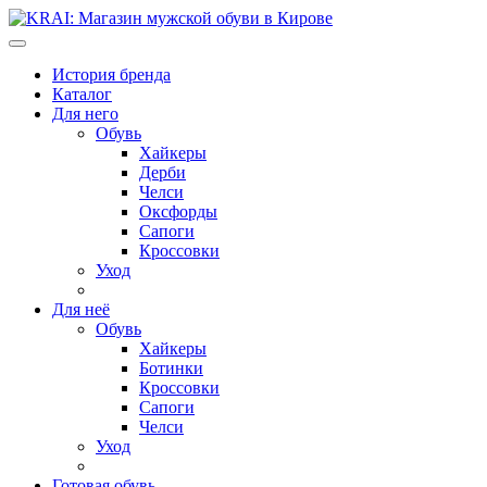
История бренда
Каталог
Для него
Обувь
Хайкеры
Дерби
Челси
Оксфорды
Сапоги
Кроссовки
Уход
Для неё
Обувь
Хайкеры
Ботинки
Кроссовки
Сапоги
Челси
Уход
Готовая обувь